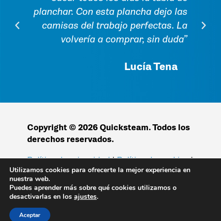
de
planchar. Con esta plancha dejo las
m
 a
camisas del trabajo perfectas. La
u
su
volvería a comprar, sin duda”
!”
Lucía Tena
Copyright © 2026 Quicksteam. Todos los
derechos reservados.
Política de privacidad
|
Política de cookies
|
Condiciones de compra
|
Aviso legal
Utilizamos cookies para ofrecerte la mejor experiencia en
nuestra web.
Puedes aprender más sobre qué cookies utilizamos o
desactivarlas en los
ajustes
.
Aceptar