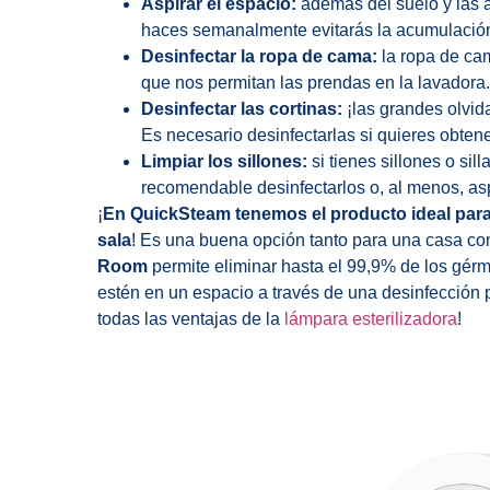
Aspirar el espacio:
además del suelo y las a
haces semanalmente evitarás la acumulació
Desinfectar la ropa de cama:
la ropa de ca
que nos permitan las prendas en la lavadora
Desinfectar las cortinas:
¡las grandes olvid
Es necesario desinfectarlas si quieres obtene
Limpiar los sillones:
si tienes sillones o si
recomendable desinfectarlos o, al menos, asp
¡
En QuickSteam tenemos el producto ideal para e
sala
! Es una buena opción tanto para una casa com
Room
permite eliminar hasta el 99,9% de los gérm
estén en un espacio a través de una desinfecció
todas las ventajas de la
lámpara esterilizadora
!