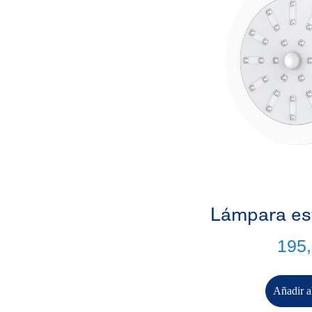
Lámpara est
195
Añadir al