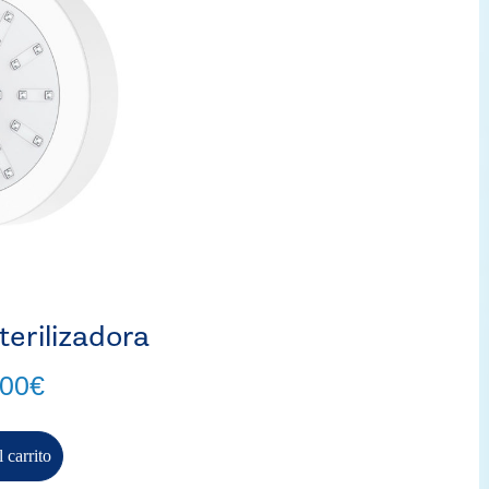
erilizadora
,00
€
 carrito